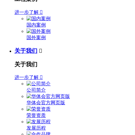
进一步了解

国内案例
国外案例
关于我们

关于我们
进一步了解

公司简介
华体会官方网页版
荣誉资质
发展历程