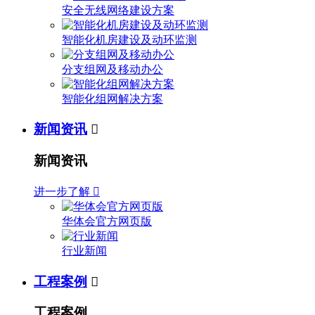
安全无线网络建设方案
智能化机房建设及动环监测
分支组网及移动办公
智能化组网解决方案
新闻资讯

新闻资讯
进一步了解

华体会官方网页版
行业新闻
工程案例

工程案例