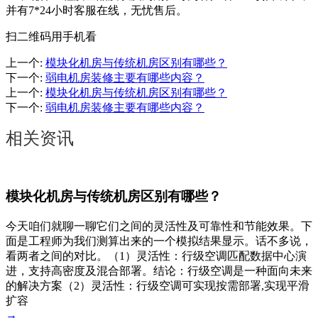
并有7*24小时客服在线，无忧售后。
扫二维码用手机看
上一个
:
模块化机房与传统机房区别有哪些？
下一个
:
弱电机房装修主要有哪些内容？
上一个
:
模块化机房与传统机房区别有哪些？
下一个
:
弱电机房装修主要有哪些内容？
相关资讯
模块化机房与传统机房区别有哪些？
今天咱们就聊一聊它们之间的灵活性及可靠性和节能效果。下
面是工程师为我们测算出来的一个模拟结果显示。话不多说，
看两者之间的对比。（1）灵活性：行级空调匹配数据中心演
进，支持高密度及混合部署。结论：行级空调是一种面向未来
的解决方案（2）灵活性：行级空调可实现按需部署,实现平滑
扩容
→