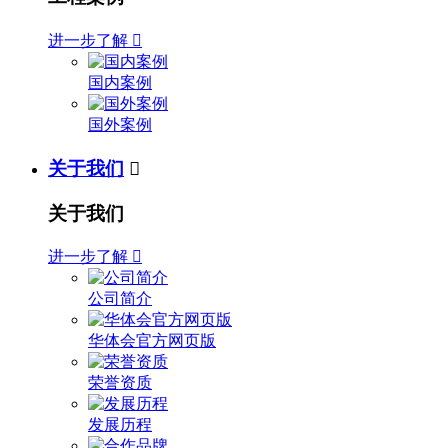
进一步了解

国内案例
国外案例
关于我们

关于我们
进一步了解

公司简介
华体会官方网页版
荣誉资质
发展历程